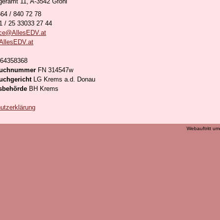
geramt 11, A-3542 Gföhl
64 / 840 72 78
 / 25 33033 27 44
ice@AllesEDV.at
AllesEDV.at
64358368
buchnummer
FN 314547w
uchgericht
LG Krems a.d. Donau
tsbehörde
BH Krems
utzerklärung
Webauftritt u