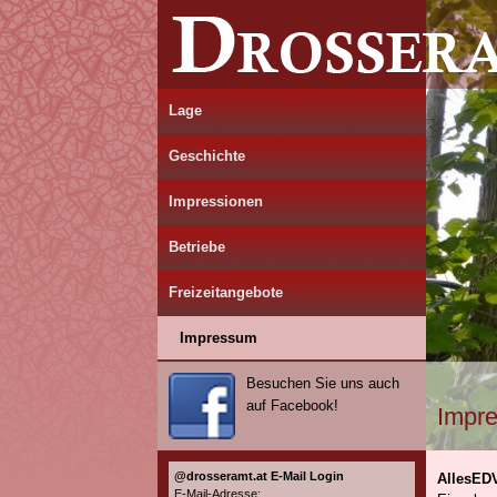
Lage
Geschichte
Impressionen
Betriebe
Freizeitangebote
Impressum
Besuchen Sie uns auch
auf Facebook!
Impr
@drosseramt.at E-Mail Login
AllesE
E-Mail-Adresse: