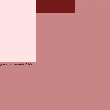
mgesetzt von:
www.AllesEDV.at