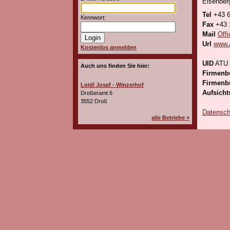
Eisenber
Tel
+43 6
Kennwort:
Fax
+43 1
Mail
Off
Url
www.
Kostenlos anmelden
UID
ATU 
Auch uns finden Sie hier:
Firmen
Firmenb
Loidl Josef - Winzerhof
Aufsich
Droßeramt 6
3552 Droß
Datensch
alle Betriebe »