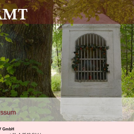
essum
DV GmbH